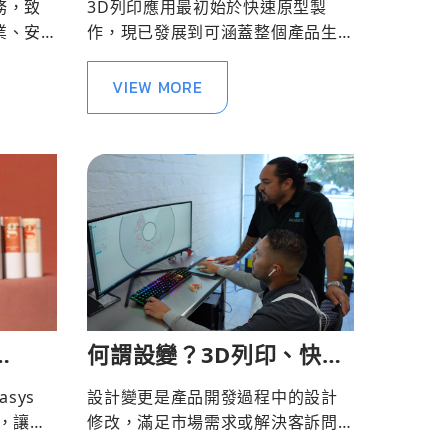
務，致
3D列印應用最初始於快速原型製
業、安
作，現已發展到可涵蓋整個產品生
命週期，凸顯了3D列印對各產業的
變革性影響。
VIEW MORE
何謂設變？3D列印、快速
工作流
成型扮演什麼角色？
asys
設計變更是產品開發過程中的設計
，讓設
修改，滿足市場需求或解決客訴問
題。