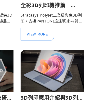
全彩3D列印機推薦｜
PolyJet工業級彩色3D列
提供3D
Stratasys PolyJet工業級彩色3D列
印
機最新
印，支援PANTONE全彩與多材質同
步列印，適用CMF打樣與產品原型
製作，3D列印機推薦請洽通業技研
VIEW MORE
技研服
3D列印應用介紹與3D列印
技術應用