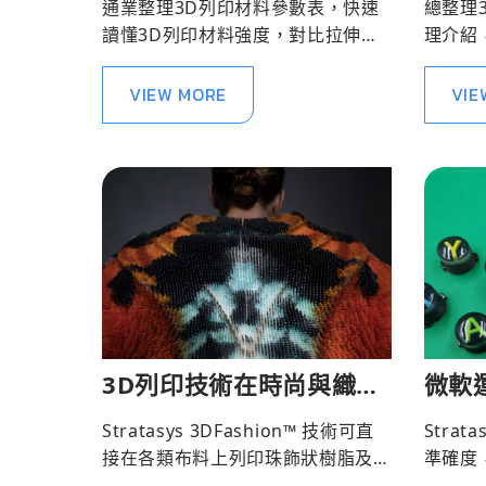
通業整理3D列印材料參數表，快速
總整理
讀懂3D列印材料強度，對比拉伸強
理介紹
度、彎曲強度、熱變形溫度和耐化
列印應
學性。
機推薦
VIEW MORE
VIE
3D列印技術在時尚與織品
微軟
中的創新應用
進行 
Stratasys 3DFashion™ 技術可直
Stra
計
接在各類布料上列印珠飾狀樹脂及
準確度，
立體紋理。
器按鈕