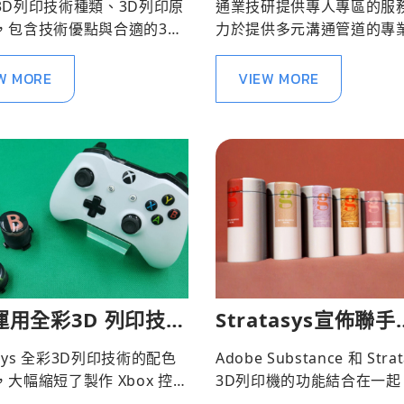
3D列印技術種類、3D列印原
通業技研提供專人專區的服
，包含技術優點與合適的3D
力於提供多元溝通管道的專
用，以及其技術下的3D列印
心服務。
。
W MORE
VIEW MORE
運用全彩3D 列印技術
Stratasys宣佈聯手
Xbox 控制器原型設
Adobe優化3D列印
tasys 全彩3D列印技術的配色
Adobe Substance 和 Strat
程
大幅縮短了製作 Xbox 控制
3D列印機的功能結合在一起
原型所需的時間。
計成果更加栩栩如生。