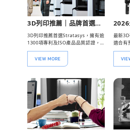
3D列印推薦｜品牌首選
202
Stratasys
機款
3D列印推薦首選Stratasys，擁有逾
最新3
機
1300項專利及ISO產品品質認證，
適合有
為客戶品質護航。
品質的
VIEW MORE
VIE