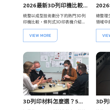
2026最新3D列印機比較與
202
介紹
整理
統整以成型技術劃分下的熱門3D列
總整理
印機比較，條列式3D印表機介紹協
領域中的
助您更快速了解。
薦！
VIEW MORE
VIE
3D列印材料怎麼選？5分
3D
鐘看懂參數表！
較