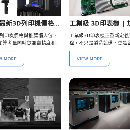
6最新3D列印機價格與
工業級 3D印表機 |
推薦｜工業級3D列印
研發到量產應用的關
D列印機價格與推薦懶人包，
工業級3D印表機正重新定義
器
預算考量同時欲兼顧精度和
程，不只是製造設備，更是
產業先進們參考！
位轉型的加速引擎，不僅帶
效能，更能提升市場競爭力
W MORE
VIEW MORE