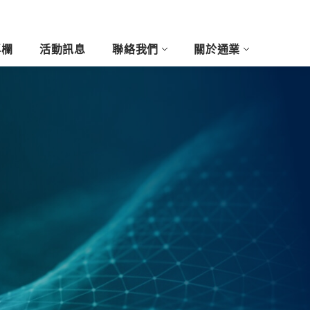
專欄
活動訊息
聯絡我們
關於通業
尚與藝術產業
客製玩列印
醫療牙科產業
5D浮雕相片
3D攝影棚