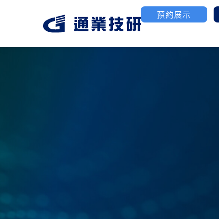
預約展示
航太/國防產業
3D列印
聯絡我們
公司簡介
工業級塑膠3D列印
高性能金屬粉末燒結
優化MIM金屬MoldJ
製造