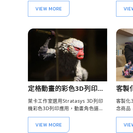
VIEW MORE
VIE
定格動畫的彩色3D列印應
客製化
用
空間
萊卡工作室選用Stratasys 3D列印
客製化
回憶
機彩色3D列印應用，動畫角色逼真
念商品
有生命力，成功開啟3D列印電影應
作，客
用。
慰人心
VIEW MORE
VIE