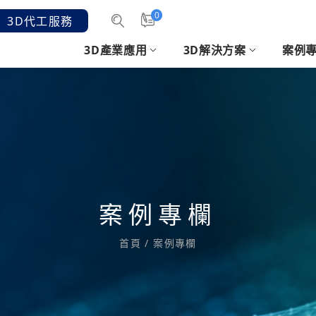
0
3D代工服務
3D產業應用
3D解決方案
案例
汽機車產業
3D掃描
客戶意見
發展沿革
消費性電子
3D軟體
時
3D
手持3D雷射掃描
醫療3D建模軟體
2.
結構光3D手持式掃描
SHOEMAGIC 鞋模軟體
人像
et
專業逆向/檢測軟體
CREAFORM 掃描應用
案例專欄
套件
列印準備/設計優化軟
首頁
/
案例專欄
體
3D列印排版軟體