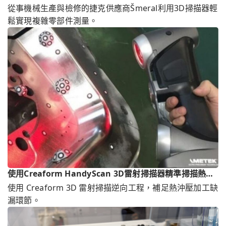
從事機械生產與檢修的捷克供應商Šmeral利用3D掃描器輕
鬆實現複雜零部件測量。
使用Creaform HandyScan 3D雷射掃描器精準掃描熱沖
壓件
使用 Creaform 3D 雷射掃描逆向工程，補足熱沖壓加工缺
漏環節。