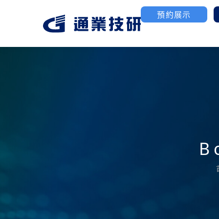
預約展示
航太/國防產業
3D列印
聯絡我們
公司簡介
工業級塑膠3D列印
高性能金屬粉末燒結
優化MIM金屬MoldJ
製造
B