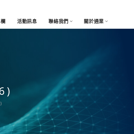
專欄
活動訊息
聯絡我們
關於通業
尚與藝術產業
客製玩列印
醫療牙科產業
5D浮雕相片
3D攝影棚
6)
)