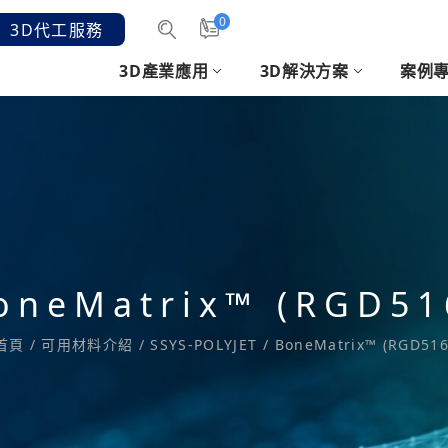
0
3D代工服務
3D產業應用
3D解決方案
案例
汽機車產業
3D掃描
客戶意見
發展沿革
消費性電子
3D軟體
時
3D
手持3D雷射掃描
醫療3D建模軟體
2.
結構光3D手持式掃描
SHOEMAGIC 鞋模軟體
人像
et
專業逆向/檢測軟體
CREAFORM 掃描應用
oneMatrix™ (RGD51
套件
列印準備/設計優化軟
首頁
/
可用材料介紹
/
SSYS-POLYJET
/
BoneMatrix™ (RGD516
體
3D列印排版軟體