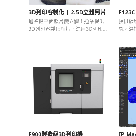
3D列印客製化 | 2.5D立體照片
F123
通業把平面照片變立體！通業提供
提供碳
3D列印客製化相片，運用3D列印技
統，選
術讓禮物超有創意，更多 3D列印照
構更堅
片、3D列印客製化價格請洽通業技
研。
F900製造級3D列印機
IP M