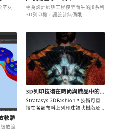
公室友
專為設計師與工程模型而生的J8系列
3D列印機，讓設計無侷限
3D列印技術在時尚與織品中的
創新應用
Stratasys 3DFashion™ 技術可直
接在各類布料上列印珠飾狀樹脂及
立體紋理。
級放軟體
鞋業級放流