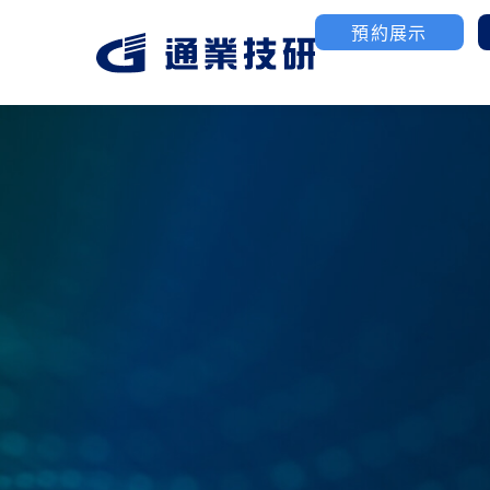
預約展示
航太/國防產業
3D列印
聯絡我們
公司簡介
工業級塑膠3D列印
高性能金屬粉末燒結
優化MIM金屬MoldJ
製造