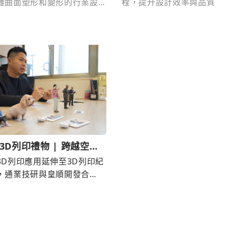
雜曲面塑形和變形的行業設
程，提升設計效率與品質
3D列印禮物 | 跨越空間
用3D列印出最美回憶
3D列印應用延伸至3D列印紀
，通業技研與皇順開發合
製3D列印紀念商品，提供撫
的禮品。