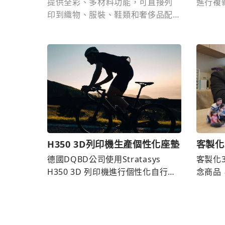
提供全彩、多材料功能，可直接列
進行複
印到織物、服裝、鞋類和奢侈品配
計。
飾上。
H350 3D列印機生產個性化座墊
客製化
距離 
德國DQBD公司使用Stratasys
客製化
H350 3D 列印機進行個性化自行車
念商品
座墊生產，實現設計靈活性和生產
作，客
質量。
慰人心