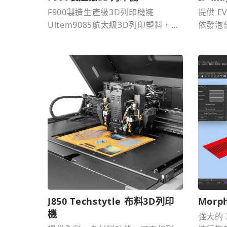
F900製造生產級3D列印機擁
提供 E
Ultem9085航太級3D列印塑料，提
依發泡
供國防3D列印備用零件，大型3D列
出模具
印機價格或軍事應用請洽通業技
研。
J850 Techstytle 布料3D列印
Morp
機
強大的