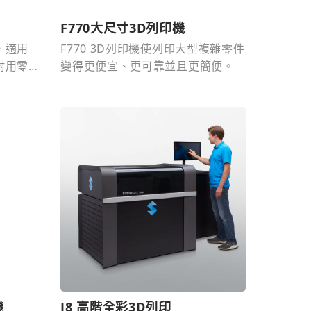
F770大尺寸3D列印機
，適用
F770 3D列印機使列印大型複雜零件
耐用零
變得更便宜、更可靠並且更簡便。
組裝驗
機
J8 高階全彩3D列印