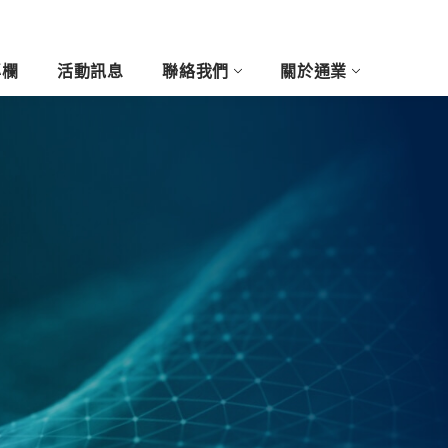
專欄
活動訊息
聯絡我們
關於通業
尚與藝術產業
客製玩列印
醫療牙科產業
5D浮雕相片
3D攝影棚