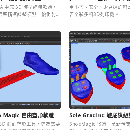
VA 中底 3D 模型縮模軟體，
更小巧、安全、少負擔的辦
倍率精準調整模型，優化射
善全彩多料3D列印機。
。
h Magic 自由塑形軟體
Sole Grading 鞋底模
 3D 曲面塑形工具，專為需要
ShoeMagic 軟體：革新