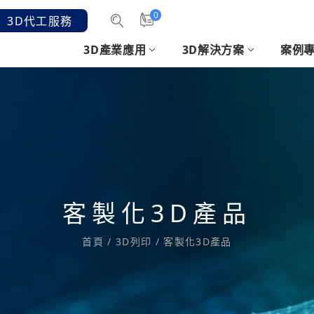
0
3D代工服務
3D產業應用
3D解決方案
案例
汽機車產業
3D掃描
客戶意見
發展沿革
消費性電子
3D軟體
時
3D
手持3D雷射掃描
醫療3D建模軟體
2.
結構光3D手持式掃描
SHOEMAGIC 鞋模軟體
人像
et
專業逆向/檢測軟體
CREAFORM 掃描應用
客製化3D產品
套件
列印準備/設計優化軟
首頁
/
3D列印
/
客製化3D產品
體
3D列印排版軟體