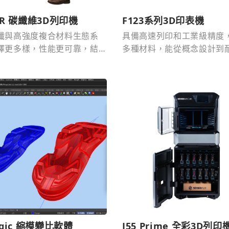
CR 碳纖維3D列印機
F123系列3D印表機
纖與高強度複合材料生態系
具備高速列印和工業級精度
擇更多樣，性能更可靠，結
多種材料，能從概念設計到
固。
件輕鬆應對多樣應用，包括
證和夾治具設計。
agic 縮模變比軟體
J55 Prime 全彩3D列印