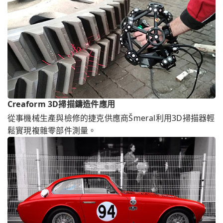
Creaform 3D掃描鑄造件應用
從事機械生產與檢修的捷克供應商Šmeral利用3D掃描器輕
鬆實現複雜零部件測量。