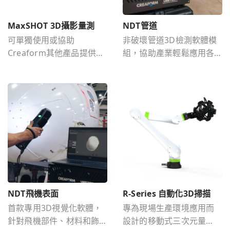
MaxSHOT 3D攝影量測
NDT管道
可單獨使用或協助
非破壞管道3D檢測軟體模
Creaform其他產品提供攝
組，協助產業輕鬆應用各
影測量的數據，進而提升
種表面損傷評估檢測作
精度和速度。
業。
NDT飛機表面
R-Series 自動化3D掃描
首款專用3D視覺化軟體，
專為現場生產環境應用而
針對飛機部件、材料和飾
設計的移動式三次元量