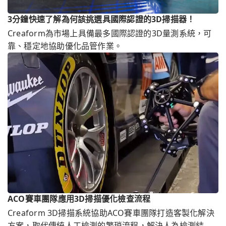
3分鐘快速了解為何該挑選具國際認證的3D掃描器！
Creaform為市場上具備最多國際認證的3D量測系統，可
靠、穩定地協助優化品管作業。
ACO賽車團隊應用3D掃描優化檢查流程
Creaform 3D掃描系統協助ACO賽車團隊打造客製化解決
方案，取代傳統人工檢測的繁瑣流程，解決人為檢測結果