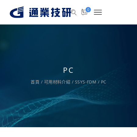
0
PC
首頁
/
可用材料介紹
/
SSYS-FDM
/
PC