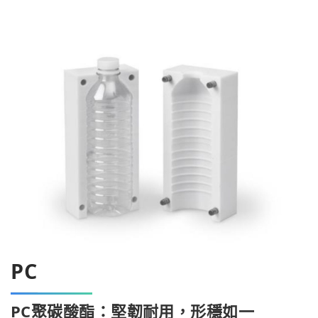
PC
PC聚碳酸酯：堅韌耐用，形穩如一