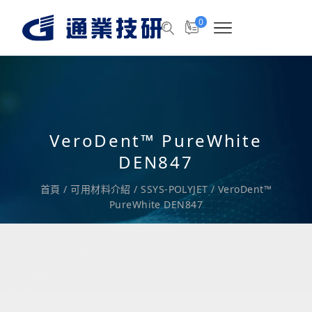
0
VeroDent™ PureWhite
DEN847
首頁
/
可用材料介紹
/
SSYS-POLYJET
/
VeroDent™
PureWhite DEN847