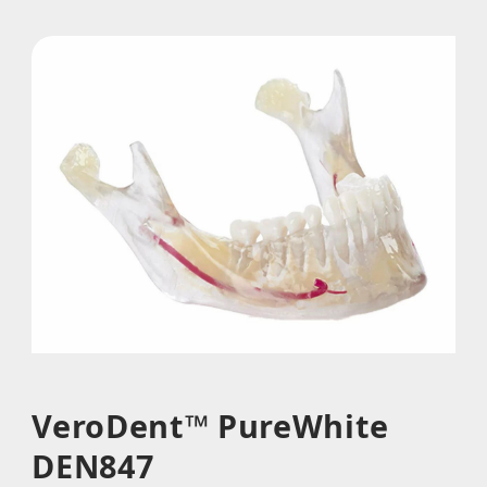
VeroDent™ PureWhite
DEN847