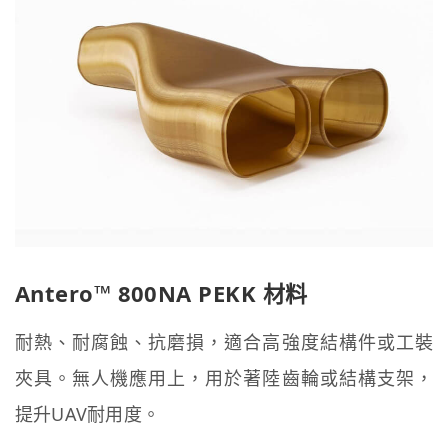
Antero™ 800NA PEKK 材料
耐熱、耐腐蝕、抗磨損，適合高強度結構件或工裝
夾具。無人機應用上，用於著陸齒輪或結構支架，
提升UAV耐用度。