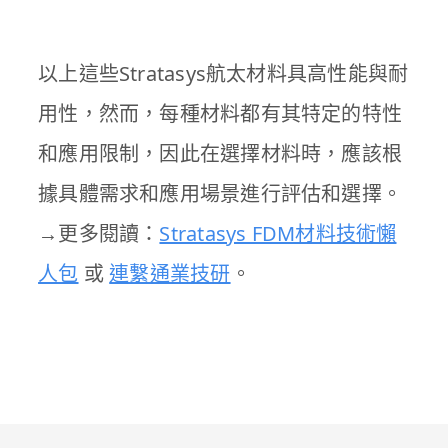
以上這些Stratasys航太材料具高性能與耐
用性，然而，每種材料都有其特定的特性
和應用限制，因此在選擇材料時，應該根
據具體需求和應用場景進行評估和選擇。
→更多閱讀：
Stratasys FDM材料技術懶
人包
或
連繫通業技研
。