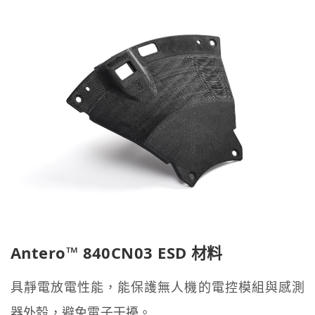
Antero™ 840CN03 ESD 材料
具靜電放電性能，能保護無人機的電控模組與感測
器外殼，避免電子干擾。