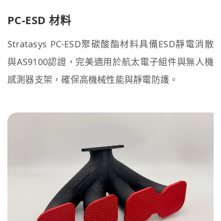
PC-ESD 材料
Stratasys PC-ESD聚碳酸酯材料具備ESD靜電消散
與AS9100認證，完美適用於航太電子組件與無人機
感測器支架，確保高機械性能與靜電防護。