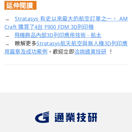
延伸閱讀
→
Stratasys 有史以來最大的航空訂單之一， AM
Craft 購買了4台 F900 FDM 3D列印機
→
飛機飾品內部3D列印應用技術 - 航太
→ 瞭解更多
Stratasys航天航空與無人機3D列印應
用篇章及成功案例
，歡迎立即
洽詢通業技研
！