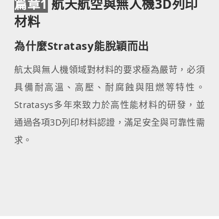
篇章1
航天航空與無人機3D列印
材料
為什麼Stratasy能脫穎而出
航太與無人機領域對材料的要求極為嚴苛，必須
具備耐高溫、高壓、耐腐蝕與阻燃等特性。
Stratasys多年來致力於高性能材料的研發，並
通過各項3D列印材料認證，滿足安全與可靠性需
求。