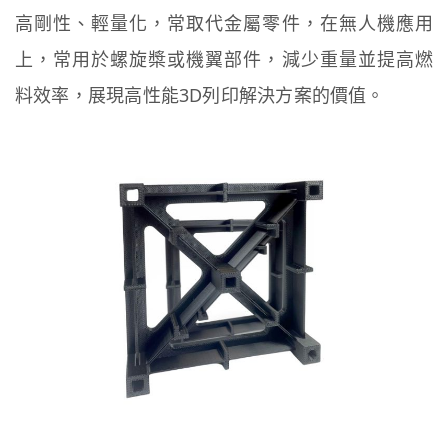
高剛性、輕量化，常取代金屬零件，在無人機應用
上，常用於螺旋槳或機翼部件，減少重量並提高燃
料效率，展現高性能3D列印解決方案的價值。