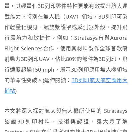
量，其輕量化3D列印零件特性更能有效提升航太運
載能力。特別在無人機（UAV）領域，3D列印可製
作輕量化機身、螺旋槳護罩或感測器外殼，提升飛
行續航力和敏捷性。例如：Stratasys曾與Aurora
Flight Sciences合作，使用其材料製作全球首款噴
射動力3D列印UAV，佔比80%的部件為3D列印，飛
行速度超過150 mph，展示3D列印應用無人機領域
的革命性突破。(延伸閱讀：
3D列印航天航空應用大
補帖
)
本文將深入探討航太與無人機所使用的 Stratasys
認證3D列印材料、技術與認證，讓大眾了解