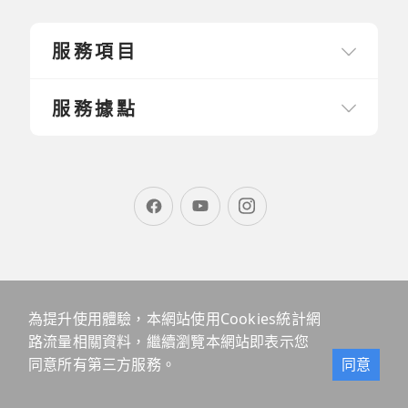
服務項目
服務據點
網站地圖
管理 Cookies
本站最佳瀏覽環境請使用 Google Chrome、Firefox 或 Edge 以上版
為提升使用體驗，本網站使用Cookies統計網
本
路流量相關資料，繼續瀏覽本網站即表示您
同意所有第三方服務。
同意
預約展示
3D代工服務
聯絡我們