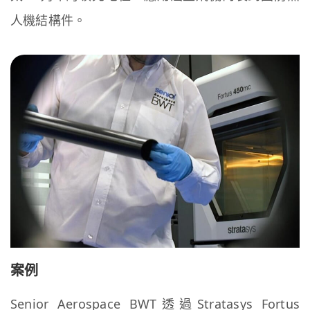
人機結構件。
案例
Senior Aerospace BWT透過Stratasys Fortus