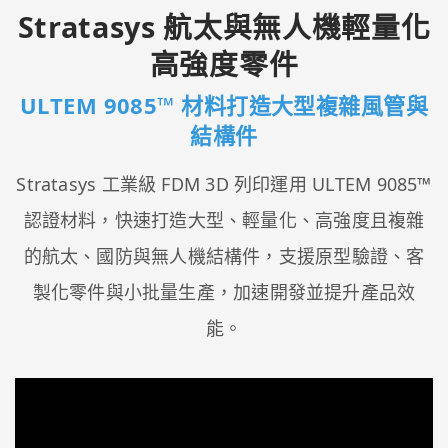
Stratasys 航太與無人機輕量化
高強度零件
ULTEM 9085™ 材料打造大型複雜風管與
結構件
Stratasys 工業級 FDM 3D 列印運用 ULTEM 9085™
認證材料，快速打造大型、輕量化、高強度且複雜
的航太、國防與無人機結構件，支援原型驗證、客
製化零件與小批量生產，加速開發並提升產品效
能。