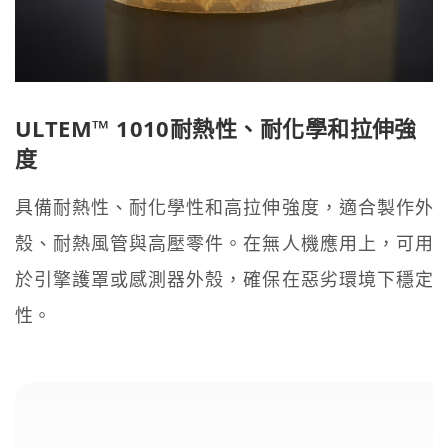
ULTEM™ 1010耐熱性、耐化學和拉伸強
度
具備耐熱性、耐化學性和高拉伸強度，適合製作外
殼、耐熱風管與高壓零件。在無人機應用上，可用
於引擎護罩或感測器外殼，確保在惡劣環境下穩定
性。