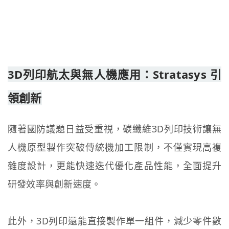
3D 列印ｘ航太與無人機｜Stratasys 高性能3D列印航太材料認證
3
D列印航太與無人機應用：Stratasys 引
領創新
隨著國防議題日益受重視，碳纖維3D列印技術讓無
人機原型製作突破傳統機加工限制，不僅實現高複
雜度設計，更能快速迭代優化產品性能，全面提升
研發效率與創新速度。
此外，3D列印還能直接製作單一組件，減少零件數