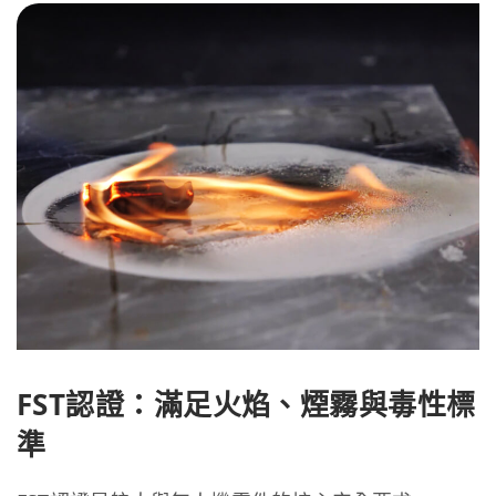
FST認證：滿足火焰、煙霧與毒性標
準