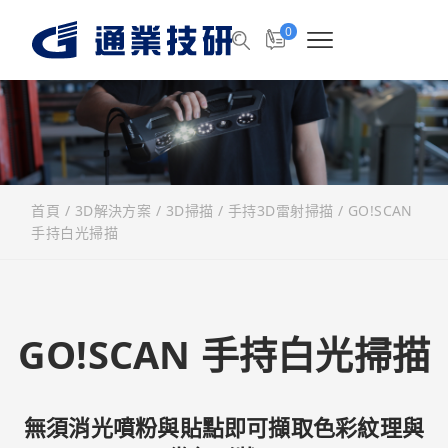
0
首頁
/
3D解決方案
/
3D掃描
/
手持3D雷射掃描
/
GO!SCAN
手持白光掃描
GO!SCAN 手持白光掃描
無須消光噴粉與貼點即可擷取色彩紋理與