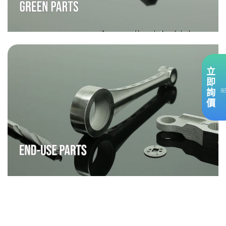
立
即
詢
價