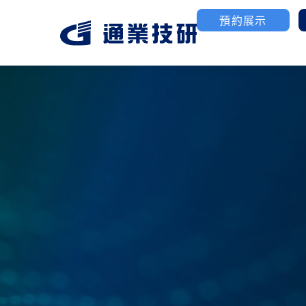
預約展示
航太/國防產業
3D列印
聯絡我們
公司簡介
工業級塑膠3D列印
高性能金屬粉末燒結
優化MIM金屬MoldJ
製造