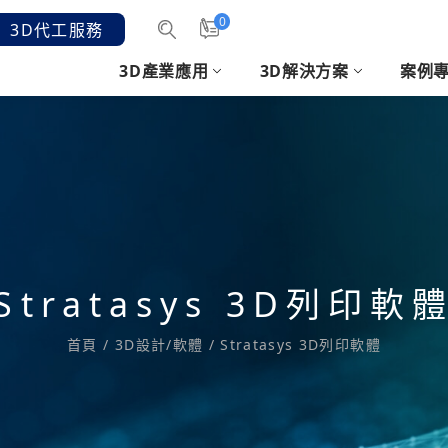
0
3D代工服務
3D產業應用
3D解決方案
案例
汽機車產業
3D掃描
客戶意見
發展沿革
消費性電子
3D軟體
時
3D
手持3D雷射掃描
醫療3D建模軟體
2.
結構光3D手持式掃描
SHOEMAGIC 鞋模軟體
人像
et
專業逆向/檢測軟體
CREAFORM 掃描應用
Stratasys 3D列印軟
套件
列印準備/設計優化軟
首頁
/
3D設計/軟體
/
Stratasys 3D列印軟體
體
3D列印排版軟體