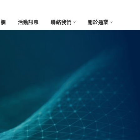
專欄
活動訊息
聯絡我們
關於通業
尚與藝術產業
客製玩列印
醫療牙科產業
5D浮雕相片
3D攝影棚
體