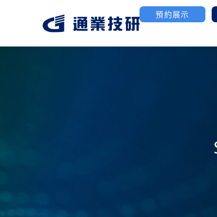
預約展示
航太/國防產業
3D列印
聯絡我們
公司簡介
工業級塑膠3D列印
高性能金屬粉末燒結
優化MIM金屬MoldJ
製造