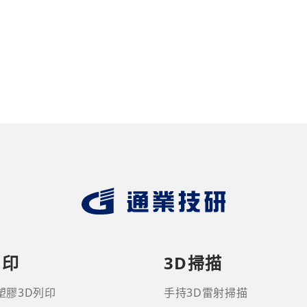
列印
3D掃描
塑膠3D列印
手持3D雷射掃描