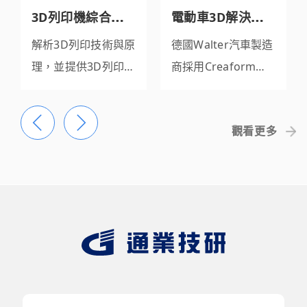
3D列印機綜合指
電動車3D解決方
南
案x Creaform自
解析3D列印技術與原
德國Walter汽車製造
動化三維檢測系統
理，並提供3D列印常
商採用Creaform全
見問題解答和3D列印
自動3D量測解決方
機最新材料及應用資
案，3D檢測電動汽車
觀看更多
訊。
提高產能。