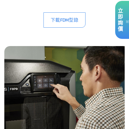
立
即
下載FDM型錄
詢
價