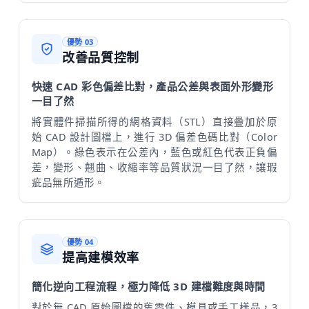
優勢 03
改善品質控制
快速 CAD 彩色偏差比對，產品公差與表面外形變形
一目了然
將實體件掃描所得的網格資料（STL）直接疊加於原
始 CAD 設計圖檔上，進行 3D 偏差色碼比對（Color
Map）。綠色表示在公差內，藍色或紅色代表正負偏
差，變形、翹曲、收縮率等品質狀況一目了然，讓瑕
疵品無所遁形。
優勢 04
提高建模效率
簡化逆向工程流程，極力降低 3D 建檔難度與時間
對於無 CAD 原始圖檔的舊零件、模具或手工樣品，3