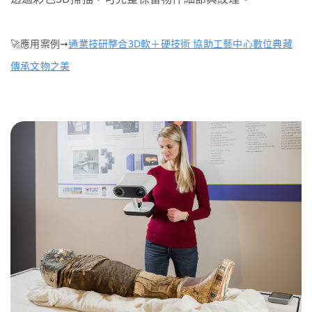
🚀應用案例➞
通業技研整合3D軟＋硬技術 協助工藝中心數位典藏
傳承文物之美