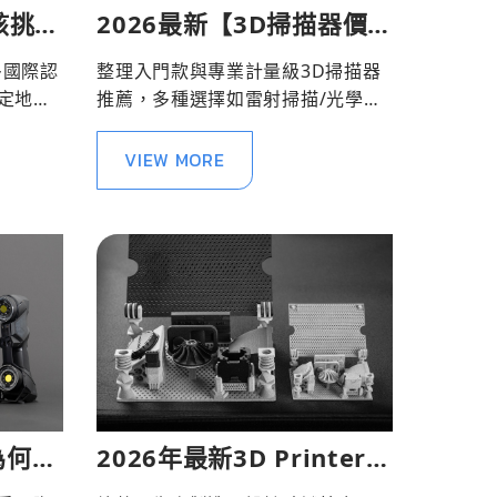
該挑選
2026最新【3D掃描器價
描器！
格】大哉問！
多國際認
整理入門款與專業計量級3D掃描器
定地協
推薦，多種選擇如雷射掃描/光學掃
描等，提供具最佳性價比的3D掃描
器價格，另有3D掃描代工服務，滿
VIEW MORE
足客戶不同3D掃描價格需求。
為何選
2026年最新3D Printer總
測？
整理