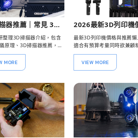
描器推薦｜常見 3D
2026最新3D列印
器種類介紹
機款推薦｜工業級3
研整理3D掃描器介紹，包含
最新3D列印機價格與推薦懶
機
描儀原理、3D掃描器推薦，透
適合有預算考量同時欲兼顧
分類協助企業尋找合適的3D
品質的產業先進們參考！
。
W MORE
VIEW MORE