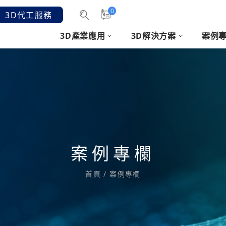
0
3D代工服務
3D產業應用
3D解決方案
案例
汽機車產業
3D掃描
客戶意見
發展沿革
消費性電子
3D軟體
時
3D
手持3D雷射掃描
醫療3D建模軟體
2.
結構光3D手持式掃描
SHOEMAGIC 鞋模軟體
人像
et
專業逆向/檢測軟體
CREAFORM 掃描應用
案例專欄
套件
列印準備/設計優化軟
首頁
/
案例專欄
體
3D列印排版軟體