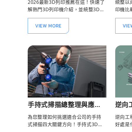
2026最新3D列印推薦在這！快速了
統整以
解熱門3D列印機介紹，並統整3D列
印機比
印機選購要點，讓您挑選3D印表機
助您更
一點也不難！
VIEW MORE
VIE
手持式掃描總整理與應用
逆向
介紹
解流
為您整理如何挑選適合公司的手持
逆向工
通業
式掃描四大關鍵方向！手持式3D掃
好處是
描不僅可有效解決固定式掃描設備
用，請