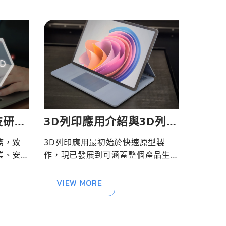
技研服
3D列印應用介紹與3D列印
技術應用
務，致
3D列印應用最初始於快速原型製
業、安
作，現已發展到可涵蓋整個產品生
命週期，凸顯了3D列印對各產業的
變革性影響。
VIEW MORE