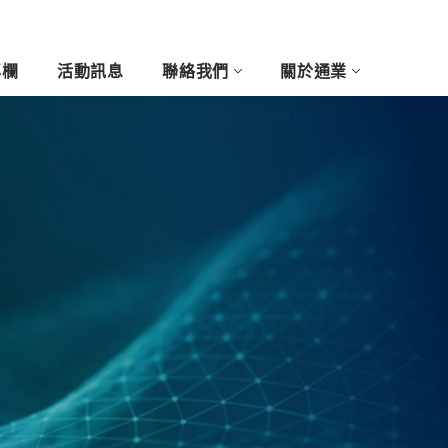
專欄
活動訊息
聯絡我們
關於通業
尚與藝術產業
客製玩列印
醫療牙科產業
5D浮雕相片
3D攝影棚