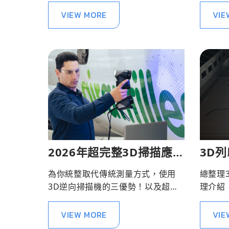
遇到的瓶頸，還能協助優化生產效
VIEW MORE
VIE
率進而降低成本。
2026年超完整3D掃描應用
3D
攻略 | 3D逆向掃描機介紹
較
為你統整取代傳統測量方式，使用
總整理
3D逆向掃描機的三優勢！以及超完
理介紹
整的3D掃描應用完整介紹。
列印應
機推薦
VIEW MORE
VIE