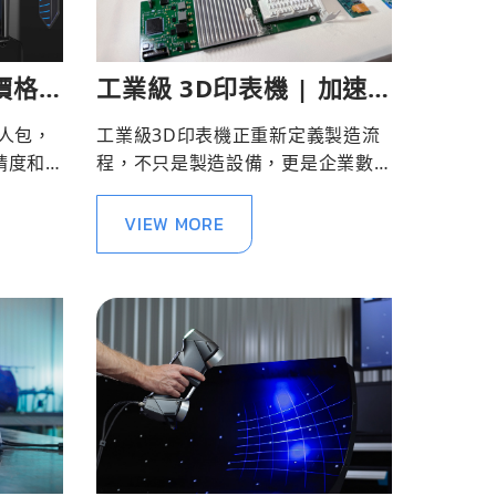
機價格與
工業級 3D印表機 | 加速
D列印
研發到量產應用的關鍵利
人包，
工業級3D印表機正重新定義製造流
器
精度和
程，不只是製造設備，更是企業數
位轉型的加速引擎，不僅帶來更高
效能，更能提升市場競爭力。
VIEW MORE