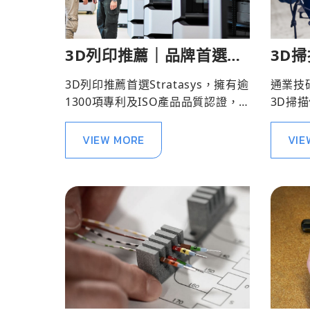
3D列印推薦｜品牌首選
3D掃
Stratasys
掃描
3D列印推薦首選Stratasys，擁有逾
通業技
1300項專利及ISO產品品質認證，
3D掃
為客戶品質護航。
過簡單
掃描器
VIEW MORE
VIE