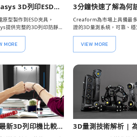
tasys 3D列印ESD材
3分鐘快速了解為何
您的防靜電製造解決
具國際認證的3D掃
電原型製作到ESD夾具，
Creaform為市場上具備最
| 通業技研
tasys提供完整的3D列印防靜電
證的3D量測系統，可靠、穩
案。歡迎洽詢通業技研，探
助優化品管作業。
防靜電材料與應用可能
W MORE
VIEW MORE
6最新3D列印機比較與
3D量測技術解析 | 
擇Creaform 3D量