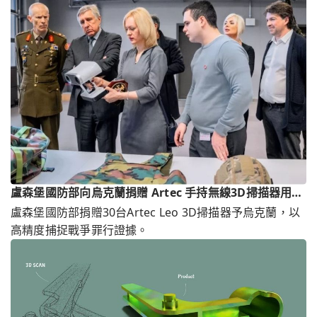
盧森堡國防部向烏克蘭捐贈 Artec 手持無線3D掃描器用於
戰爭記錄
盧森堡國防部捐贈30台Artec Leo 3D掃描器予烏克蘭，以
高精度捕捉戰爭罪行證據。