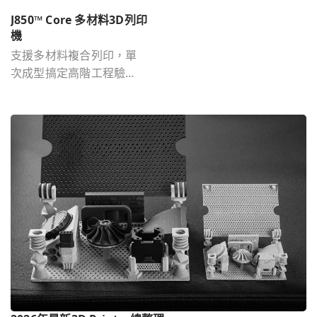
J850™ Core 多材料3D列印
機
支援多材料複合列印，單
次成型搞定高階工程驗
證。