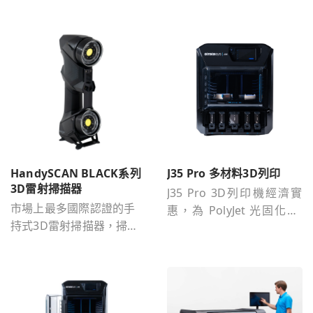
HandySCAN BLACK系列
J35 Pro 多材料3D列印
3D雷射掃描器
J35 Pro 3D列印機經濟實
市場上最多國際認證的手
惠，為 PolyJet 光固化3D
持式3D雷射掃描器，掃描
列印技術，適用於辦公
物件尺寸為0.05m-4m。
室，功能設計和概念建模
提供多材料列印能力，並
為工程師和設計師提供逼
真、高品質零件和原型，